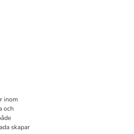
ar inom
a och
både
cada skapar