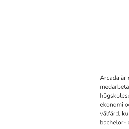
Arcada är 
medarbetar
högskolese
ekonomi oc
välfärd, k
bachelor- 