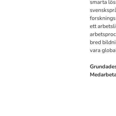
smarta lös
svensksprå
forsknings
ett arbetsl
arbetsproc
bred bildn
vara global
Grundade
Medarbet