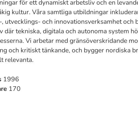
ningar för ett dynamiskt arbetsliv och en levand
kig kultur. Våra samtliga utbildningar inkludera
-, utvecklings- och innovationsverksamhet och b
iv där tekniska, digitala och autonoma system hör
esserna. Vi arbetar med gränsöverskridande mo
ing och kritiskt tänkande, och bygger nordiska br
t relevanta.
s
1996
are
170