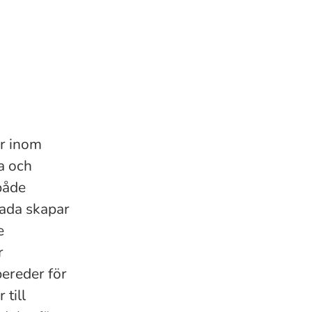
ar inom
a och
både
cada skapar
e
r
ereder för
 till