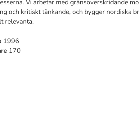
esserna. Vi arbetar med gränsöverskridande mo
ing och kritiskt tänkande, och bygger nordiska br
t relevanta.
s
1996
are
170