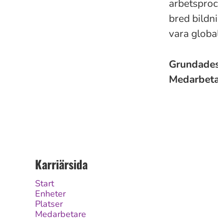
arbetsproc
bred bildn
vara global
Grundade
Medarbet
Karriärsida
Start
Enheter
Platser
Medarbetare