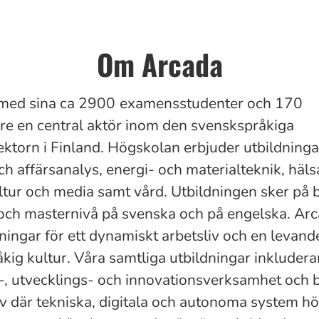
Om Arcada
med sina ca
2900
examensstudenter och 170
e en central aktör inom den svenskspråkiga
ktorn i Finland. Högskolan erbjuder utbildning
h affärsanalys, energi- och materialteknik, häls
ultur och media samt vård. Utbildningen sker på 
och masternivå på svenska och på engelska. Ar
ningar för ett dynamiskt arbetsliv och en levand
kig kultur. Våra samtliga utbildningar inkludera
-, utvecklings- och innovationsverksamhet och b
iv där tekniska, digitala och autonoma system hör