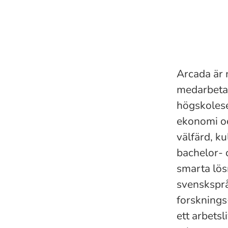
Arcada är 
medarbetar
högskolese
ekonomi oc
välfärd, k
bachelor- 
smarta lös
svensksprå
forsknings
ett arbetsl