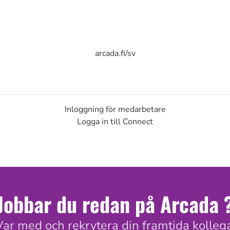
arcada.fi/sv
Inloggning för medarbetare
Logga in till Connect
Jobbar du redan på Arcada 
Var med och rekrytera din framtida kollega