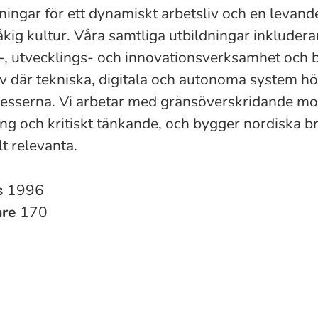
ningar för ett dynamiskt arbetsliv och en levand
kig kultur. Våra samtliga utbildningar inkludera
-, utvecklings- och innovationsverksamhet och b
iv där tekniska, digitala och autonoma system hör
esserna. Vi arbetar med gränsöverskridande mo
ing och kritiskt tänkande, och bygger nordiska br
t relevanta.
s
1996
are
170