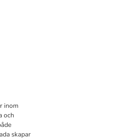
ar inom
a och
både
cada skapar