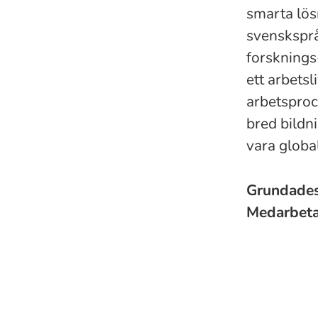
smarta lös
svensksprå
forsknings
ett arbetsl
arbetsproc
bred bildn
vara global
Grundade
Medarbet