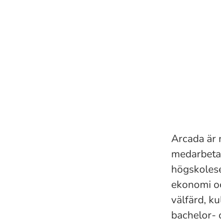
Arcada är 
medarbetar
högskolese
ekonomi oc
välfärd, k
bachelor- 